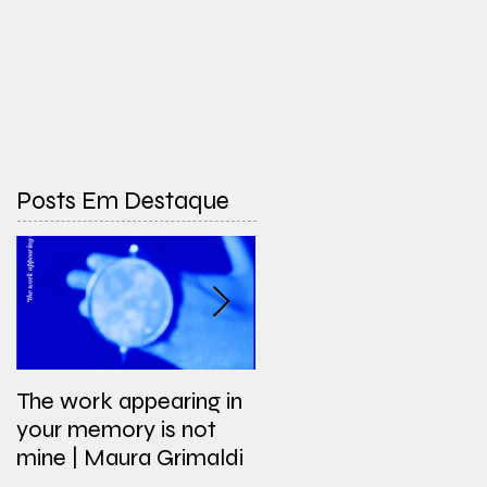
Posts Em Destaque
The work appearing in
O projeto Ronda no
your memory is not
canal Arte 1
mine | Maura Grimaldi