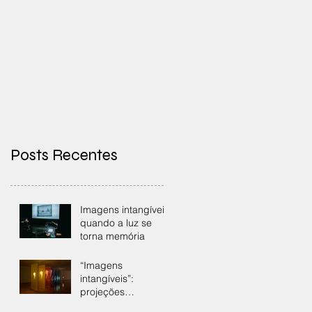
Posts Recentes
Imagens intangíveis:
quando a luz se
torna memória
“Imagens
intangíveis”:
projeções
fotográficas e