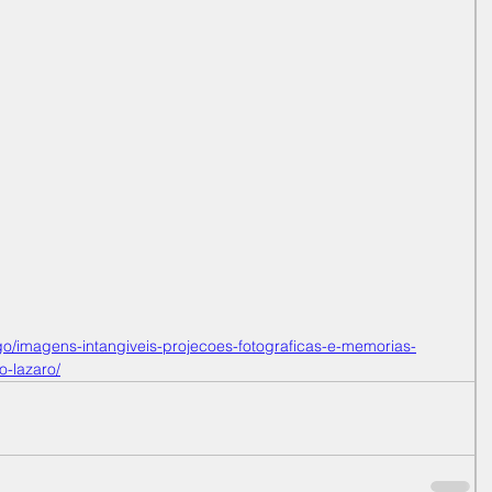
go/imagens-intangiveis-projecoes-fotograficas-e-memorias-
o-lazaro/