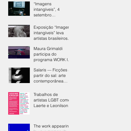
memórias luminosas
“Imagens
nas Carpintarias de
intangíveis”, 4
São Lázaro
setembro
(inauguração),
Carpintarias de São
Exposição “Imagens
Lázaro, Lisboa
intangíveis” leva
artistas brasileiros
às Carpintarias de
Maura Grimaldi
São Lázaro, em
participa do
Lisboa
programa WORK IN
PROGRESS do
Salaris — Ficções a
CaixaForum+ |
partir do sal: arte
Fundação La Caixa
contemporânea
desce às
profundezas de
Trabalhos de
Loulé
artistas LGBT como
Laerte e Leonilson
serão leiloados
The work appearing