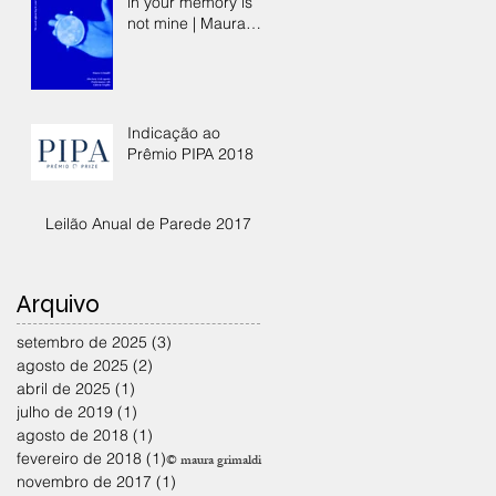
in your memory is
not mine | Maura
Grimaldi
Indicação ao
Prêmio PIPA 2018
Leilão Anual de Parede 2017
Arquivo
setembro de 2025
(3)
3 posts
agosto de 2025
(2)
2 posts
abril de 2025
(1)
1 post
julho de 2019
(1)
1 post
agosto de 2018
(1)
1 post
fevereiro de 2018
(1)
1 post
© maura grimaldi
novembro de 2017
(1)
1 post