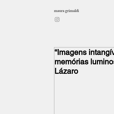
maura grimaldi
“Imagens intangív
memórias luminos
Lázaro