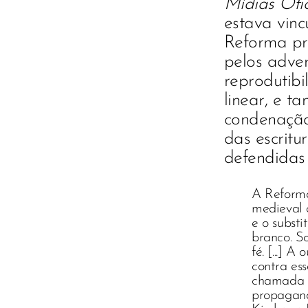
Mídias Óti
estava vinc
Reforma pr
pelos adve
reprodutibi
linear, e 
condenaçã
das escrit
defendidas 
A Reforma 
medieval 
e o substi
branco. So
fé. [...]
contra ess
chamada C
propagand