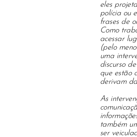
eles projet
polícia ou 
frases de 
Como trabal
acessar lug
(pelo meno
uma interve
discurso de
que estão
derivam daq
As interven
comunicaça
informaçõ
também um
ser veicula