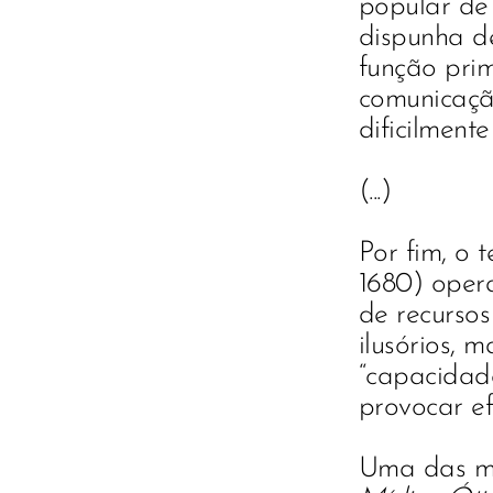
popular de
dispunha de
função pr
comunicaça
dificilment
(...)
Por fim, o t
1680) opera
de recursos
ilusórios,
“capacidade
provocar efe
Uma das mai