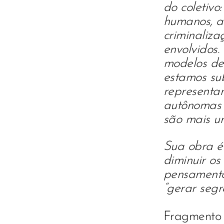
do coletivo:
humanos, a 
criminalizac
envolvidos.
modelos de 
estamos sub
representam
autônomas 
são mais u
Sua obra é
diminuir os
pensamento.
“gerar segr
Fragmento d