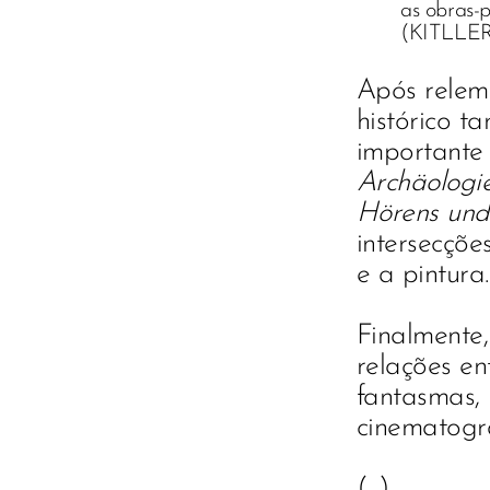
as obras-p
(KITLLER,
Após relem
histórico 
importante 
Archäologi
Hörens un
intersecço
e a pintura.
Finalmente,
relações 
fantasmas,
cinematográ
(...)