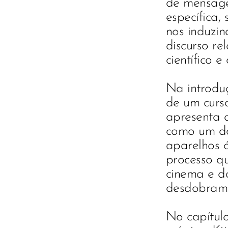
de mensage
específica
nos induzin
discurso re
científico
Na introduc
de um curso
apresenta a
como um dos
aparelhos o
processo q
cinema e da 
desdobrame
No capítul