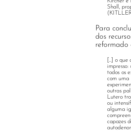
Kircher e 
Shall, pro
(KITLLER,
Para conclu
dos recurso
reformado d
[...] o qu
impresso: 
todos os e
com uma pr
experimen
outras pal
Lutero tr
ou intensi
alguma ig
compreensi
capazes de
autodenom