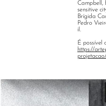
Campbell, B
sensitive cit
Brígida Cam
Pedro Vieira
il.
É possível
https://ar
projetacao