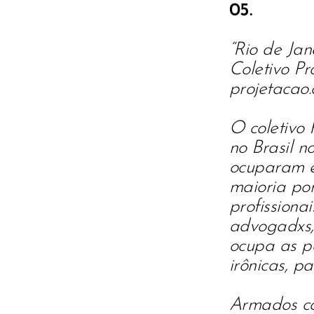
05.
“Rio de Jan
Coletivo Pro
projetacao.
O coletivo 
no Brasil n
ocuparam e
maioria por
profissionai
advogadxs, 
ocupa as pa
irônicas, p
Armados co