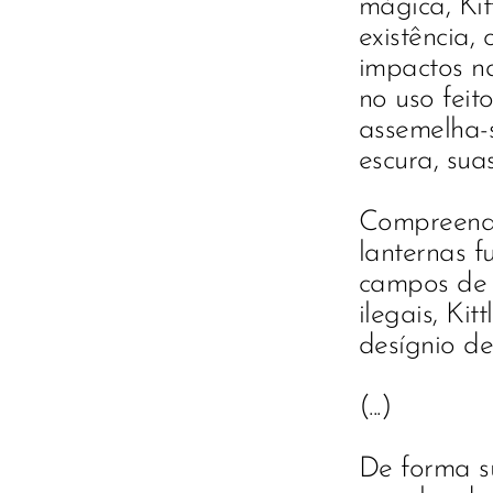
mágica, Ki
existência
impactos na
no uso feit
assemelha-s
escura, sua
Compreende
lanternas f
campos de 
ilegais, Ki
desígnio d
(...)
De forma su